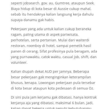
seperti jobsearch. gov. au, Gumtree, ataupun Seek.
Biaya hidup di kota besar di Aussie cukup mahal,
sebab itu hendaknya kalian langsung kerja dahulu
supaya danamu gak habis.
Pekerjaan yang ada untuk kalian cukup beraneka
ragam, paling utama di aspek pariwisata,
perhotelan, serta pertanian. Mulai dari waiterdi
restoran, roomboy di hotel, sampai pemetik hasil
panen di cerang. Sifat profesinya pula beragam, ada
yang purnawaktu, catok waktu, casual job, shift, dan
volunteer.
Kalian diupah dekat AUD per jamnya. Beberapa
besar pekerjaan gak menginginkan keterampilan
khusus, kenapa. Lowongan pekerjaan pula tersebar
di kota besar ataupun kota pedesaan di semua Oz.
Di sini pula jam kerjamu gak dibatasi, hanya kontrak
kerjanya aja yang dibatasi, maksimal 6 bulan. Jadi,
kalian dapat bekerja untuk penuhi kebutuhanmu